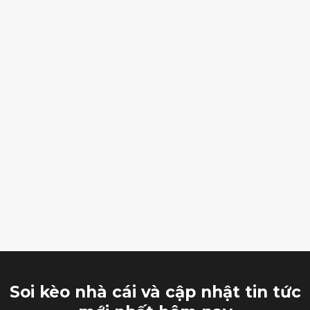
Soi kèo nhà cái và cập nhật tin tức