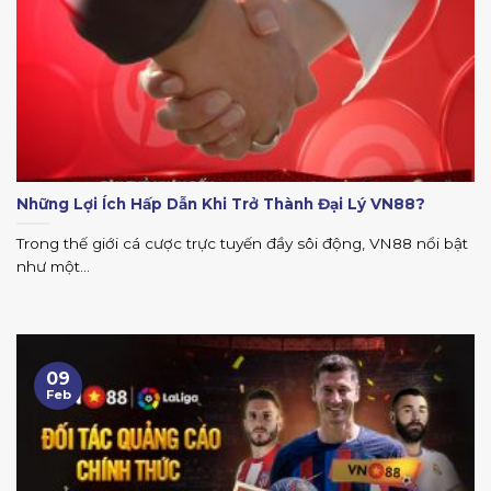
Thân Chào các anh chị em,
Tình hình Cô Vy 19 đã khiến kinh tế của người
người nhà nhà điêu đứng. Ai cũng mong muốn
có thêm thu nhập ổn định. Vậy còn chần chờ
gì nữa?
Những Lợi Ích Hấp Dẫn Khi Trở Thành Đại Lý VN88?
Hãy tham gia
“Chương trình Đại Lý Thể Thao
Trong thế giới cá cược trực tuyến đầy sôi động, VN88 nổi bật
VN88 50% Hoa Hồng – Không cần vốn – Ưu
như một...
đãi độc quyền”
ngay bây giờ, để tìm kiếm
thành viên, thêm thu nhập trong mùa dịch
này!
09
Feb