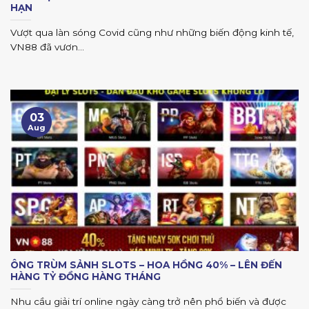
tham gia tại VN88 để nhận hoa hồng dựa trên
HẠN
lợi nhuận hay tổng cược từ người chơi cược.
Vượt qua làn sóng Covid cũng như những biến động kinh tế,
Bạn càng tìm kiếm được nhiều thành viên
VN88 đã vươn...
tuyến dưới thì hoa hồng của bạn sẽ càng
khủng. Với mức
hoa hồng 50%
tại thể thao,
Casino, Slot / Nổ Hũ, Số Đề, Xóc Đĩa, Tài Xỉu… –
không giới hạn từ thành viên tuyến dưới và
03
thưởng thêm 10% từ Đại Lý tuyến dưới
, cơ
Aug
hội để bạn thay đổi cuộc đời mình chính là đây.
ÔNG TRÙM SẢNH SLOTS – HOA HỒNG 40% – LÊN ĐẾN
Chương trình Đại Lý game online với hoa hồng
HÀNG TỶ ĐỒNG HÀNG THÁNG
cực khủng 50%
Nhu cầu giải trí online ngày càng trở nên phổ biến và được