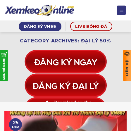
Skip
to
content
ĐĂNG KÝ VN88
LIVE BÓNG ĐÁ
CATEGORY ARCHIVES:
ĐẠI LÝ 50%
25
Dec