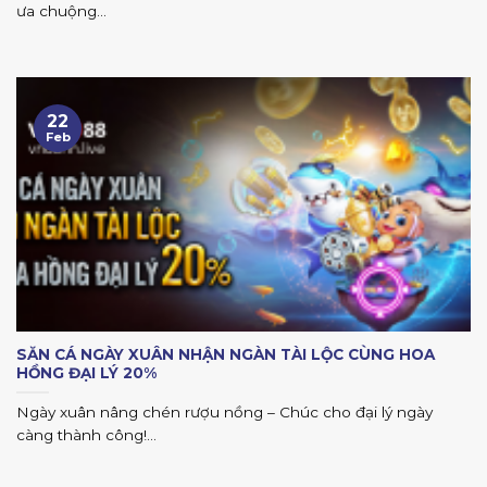
ưa chuộng...
Chương trình Đại Lý VN88 rất đơn giản với
các bước:
Đăng ký → Xét Duyệt → Quảng Bá → Lợi
22
Nhuận
Feb
Đầu tiên chính là bước cơ bản nhất bạn cần
thực hiện là đăng ký 1 tài khoản Đại Lý
VN88 cực kỳ đơn giản chỉ cần truy cập tại link
đăng ký đại lý tại
ĐÂY
và điền thông tin cá
nhân chính xác gồm: Họ tên , Số điện thoại ,
email … rồi
Xác Nhận
là đã hoàn tất việc đăng
ký.
SĂN CÁ NGÀY XUÂN NHẬN NGÀN TÀI LỘC CÙNG HOA
HỒNG ĐẠI LÝ 20%
Ngày xuân nâng chén rượu nồng – Chúc cho đại lý ngày
càng thành công!...