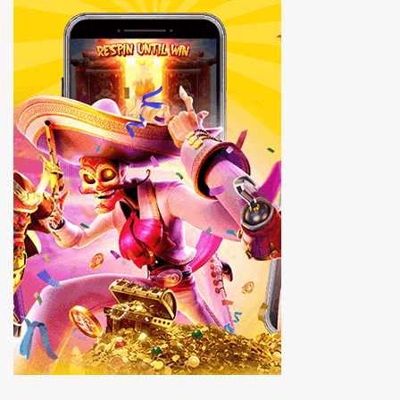
Đại lý Số Đề Online 1 ăn 95 với hoa hồng siêu cao
50%
Hoa hồng thanh toán hàng tháng linh động và
tuyệt đối bảo mật qua
Tài khoản Ngân hàng,
Crypto (Tiền Mã Hóa: USDT, USDC…) hay
nhận tiền mặt peso tại Philippines
để ẩn
danh!
Còn chần chờ gì mà không tham gia ngay
cùng Đại Lý VN88!