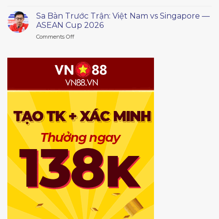
CNN
Sinh
Hẹp
Indonesia
Tử
Sa Bàn Trước Trận: Việt Nam vs Singapore —
Vào
Nhận
Ngoài ra đừng bỏ qua chức năng Quản lý Quỹ
&
ASEAN Cup 2026
Bán
Định
Biến
Kết
/ Tuyến Dưới cực hữu ích cho đại lý tại
ĐÂY
on
Comments Off
ĐT
Động
Sa
Việt
Thể
Bàn
Nam
Và cuối cùng là bạn đăng nhập để Quản lý tài
Thao
Trước
Đối
Đáng
khoản Đại Lý và bắt đầu kiểm tra lợi nhuận từ
Trận:
Mặt
Chú
Việt
Nguy
các Thành Viên / Đại Lý tuyến dưới. Đừng quên
Ý
Nam
Cơ
kiểm tra các Chi Phí cực thấp khi tham gia làm
vs
Bị
Singapore
Loại
Đại Lý VN88 tại
ĐÂY
.
—
ASEAN
Lưu ý :
Sản phẩm mới được cập nhật liên tục
Cup
2026
tại VN88. Nên để kiểm tra các sản phẩm nào
được áp dụng hoa hồng đại lý vui lòng kiểm tra
tại
Tài Khoản Của Tôi /
Tổng Quan >> Báo Cáo
-> Báo cáo thắng thua trên sản phẩm
.