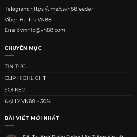
Telegram:
https://t.me/csvn88leader
Viber: Ho Tro VN88
Email: vninfo@vn88.com
CHUYÊN MỤC
TIN TỨC
CLIP HIGHLIGHT
SOI KÈO
ĐẠI LÝ VN88 – 50%
BÀI VIẾT MỚI NHẤT