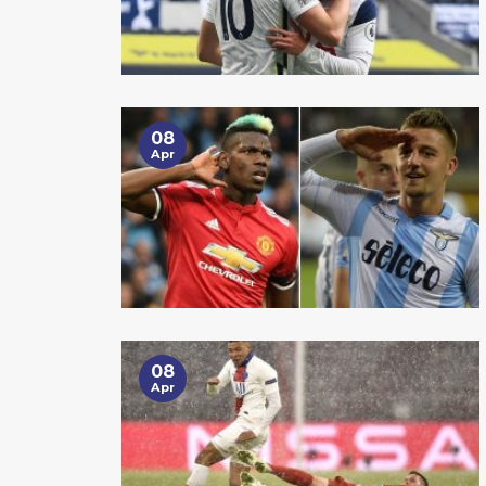
08
Apr
08
Apr