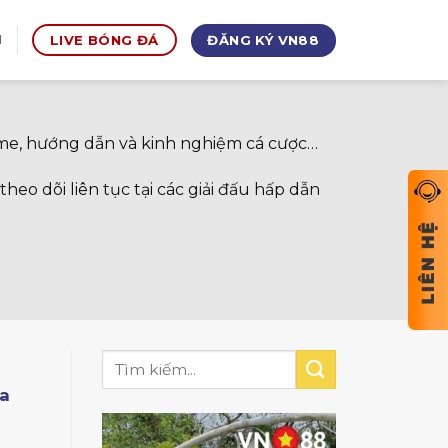
ĐĂNG KÝ VN88
LIVE BÓNG ĐÁ
I
 game, hướng dẫn và kinh nghiệm cá cược…
eo dõi liên tục tại các giải đấu hấp dẫn
pa