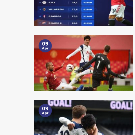
09
Apr
09
Apr