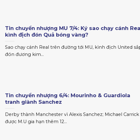
Tin chuyển nhượng MU 7/4: Ký sao chạy cánh Rea
kình địch đón Quả bóng vàng?
Sao chạy cánh Real trên đường tới MU, kình địch United sắ
đón đương kim...
Tin chuyển nhượng 6/4: Mourinho & Guardiola
tranh giành Sanchez
Derby thành Manchester vì Alexis Sanchez; Michael Carrick
được M.U gia hạn thêm 12...