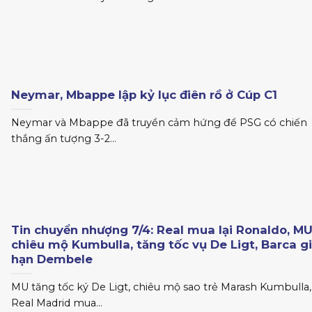
Neymar, Mbappe lập kỷ lục điên rồ ở Cúp C1
Neymar và Mbappe đã truyền cảm hứng để PSG có chiến
thắng ấn tượng 3-2...
Tin chuyển nhượng 7/4: Real mua lại Ronaldo, M
chiêu mộ Kumbulla, tăng tốc vụ De Ligt, Barca g
hạn Dembele
MU tăng tốc ký De Ligt, chiêu mộ sao trẻ Marash Kumbulla,
Real Madrid mua...