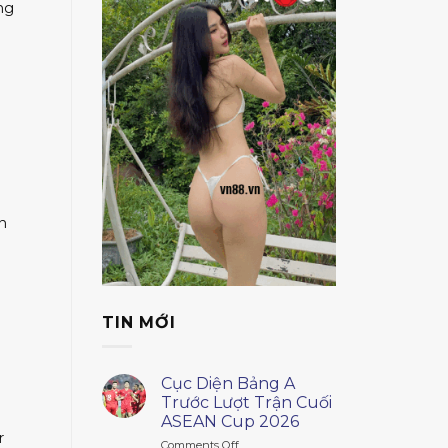
ng
n
TIN MỚI
Cục Diện Bảng A
Trước Lượt Trận Cuối
ASEAN Cup 2026
r
on
Comments Off