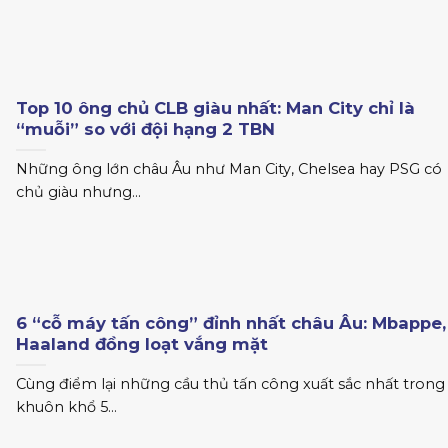
Top 10 ông chủ CLB giàu nhất: Man City chỉ là
“muỗi” so với đội hạng 2 TBN
Những ông lớn châu Âu như Man City, Chelsea hay PSG có
chủ giàu nhưng...
6 “cỗ máy tấn công” đỉnh nhất châu Âu: Mbappe,
Haaland đồng loạt vắng mặt
Cùng điểm lại những cầu thủ tấn công xuất sắc nhất trong
khuôn khổ 5...