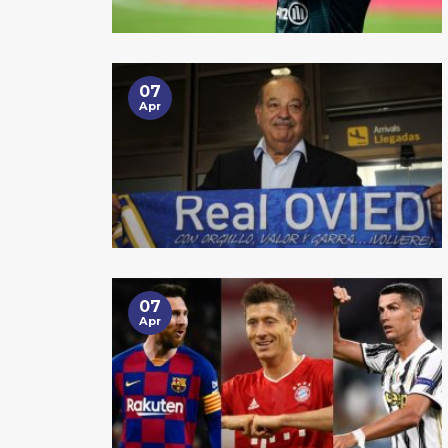
07
Apr
07
Apr