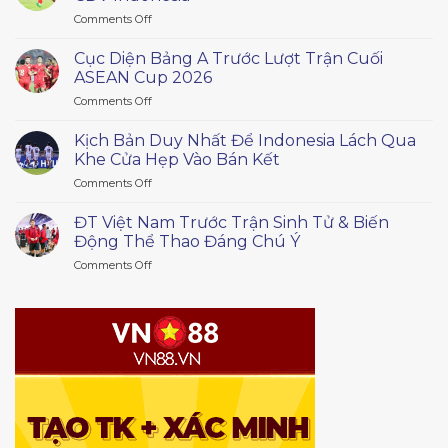
Kê
on
Comments Off
Đối
Đội
Đầu:
Trưởng
Đội
Cục Diện Bảng A Trước Lượt Trận Cuối
Rizky
Tuyển
ASEAN Cup 2026
Ridho
Việt
on
Comments Off
Lên
Nam
Cục
Tiếng
Diện
Xin
Kịch Bản Duy Nhất Để Indonesia Lách Qua
Đội
Bảng
Lỗi
Khe Cửa Hẹp Vào Bán Kết
Tuyển
A
CĐV
Malaysia
on
Comments Off
Trước
Indonesia
Kịch
Lượt
Bản
Trận
ĐT Việt Nam Trước Trận Sinh Tử & Biến
Duy
Cuối
Động Thể Thao Đáng Chú Ý
Nhất
ASEAN
on
Comments Off
Để
Cup
ĐT
Indonesia
2026
Việt
Lách
Nam
Qua
Trước
Khe
Trận
Cửa
Sinh
Hẹp
Tử
Vào
&
Bán
Biến
Kết
Động