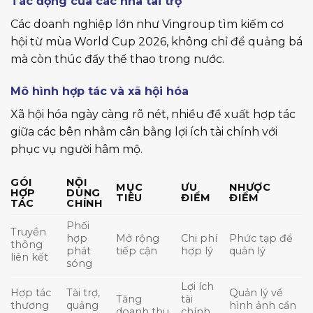
Tác động của các nhà tài trợ
Các doanh nghiệp lớn như Vingroup tìm kiếm cơ
hội từ mùa World Cup 2026, không chỉ để quảng bá
mà còn thúc đẩy thể thao trong nước.
Mô hình hợp tác và xã hội hóa
Xã hội hóa ngày càng rõ nét, nhiều đề xuất hợp tác
giữa các bên nhằm cân bằng lợi ích tài chính với
phục vụ người hâm mộ.
GÓI
NỘI
MỤC
ƯU
NHƯỢC
HỢP
DUNG
TIÊU
ĐIỂM
ĐIỂM
TÁC
CHÍNH
Phối
Truyền
hợp
Mở rộng
Chi phí
Phức tạp để
thông
phát
tiếp cận
hợp lý
quản lý
liên kết
sóng
Lợi ích
Hợp tác
Tài trợ,
Quản lý về
Tăng
tài
thương
quảng
hình ảnh cần
doanh thu
chính