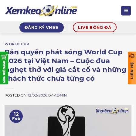
Skip
to
content
ĐĂNG KÝ VN88
LIVE BÓNG ĐÁ
WORLD CUP
Bản quyền phát sóng World Cup
2026 tại Việt Nam – Cuộc đua
nghẹt thở với giá cắt cổ và những
thách thức chưa từng có
POSTED ON
12/02/2026
BY
ADMIN
12
Feb