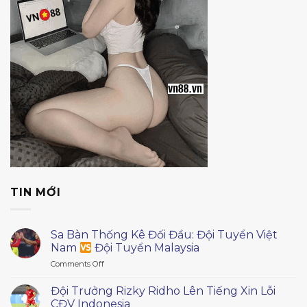
TIN MỚI
Sa Bàn Thống Kê Đối Đầu: Đội Tuyển Việt
Nam
Đội Tuyển Malaysia
on
Comments Off
Sa
Bàn
Đội Trưởng Rizky Ridho Lên Tiếng Xin Lỗi
Thống
CĐV Indonesia