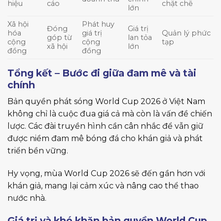
hiệu
cáo
chặt chẽ
lớn
Xã hội
Phát huy
Đóng
Giá trị
hóa
giá trị
Quản lý phức
góp từ
lan tỏa
cộng
cộng
tạp
xã hội
lớn
đồng
đồng
Tổng kết – Bước đi giữa đam mê và tài
chính
Bản quyền phát sóng World Cup 2026 ở Việt Nam
không chỉ là cuộc đua giá cả mà còn là vấn đề chiến
lược. Các đài truyền hình cần cân nhắc để vẫn giữ
được niềm đam mê bóng đá cho khán giả và phát
triển bền vững.
Hy vọng, mùa World Cup 2026 sẽ đến gần hơn với
khán giả, mang lại cảm xúc và nâng cao thể thao
nước nhà.
Giá trị và khó khăn bản quyền World Cup