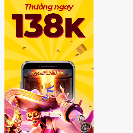
Thể
Thao
Đáng
Chú
Ý