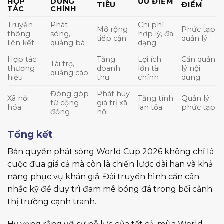
HỢP
DUNG
ƯU ĐIỂM
TIÊU
ĐIỂM
TÁC
CHÍNH
Truyền
Phát
Chi phí
Mở rộng
Phức tạp
thông
sóng,
hợp lý, đa
tiếp cận
quản lý
liên kết
quảng bá
dạng
Hợp tác
Tăng
Lợi ích
Cần quản
Tài trợ,
thương
doanh
lớn tài
lý nội
quảng cáo
hiệu
thu
chính
dung
Đóng góp
Phát huy
Xã hội
Tăng tính
Quản lý
từ cộng
giá trị xã
hóa
lan tỏa
phức tạp
đồng
hội
Tổng kết
Bản quyền phát sóng World Cup 2026 không chỉ là
cuộc đua giá cả mà còn là chiến lược dài hạn và khả
năng phục vụ khán giả. Đài truyền hình cần cân
nhắc kỹ để duy trì đam mê bóng đá trong bối cảnh
thị trường cạnh tranh.