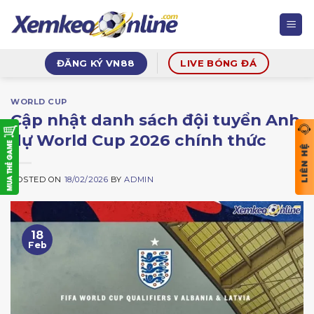
Skip
to
content
ĐĂNG KÝ VN88
LIVE BÓNG ĐÁ
WORLD CUP
Cập nhật danh sách đội tuyển Anh
dự World Cup 2026 chính thức
POSTED ON
18/02/2026
BY
ADMIN
18
Feb