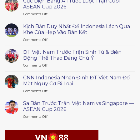
Cục Diện Bảng A Trước Lượt Trận Cuối
ASEAN Cup 2026
on
Comments Off
Cục
Diện
Kịch Bản Duy Nhất Để Indonesia Lách Qua
Bảng
Khe Cửa Hẹp Vào Bán Kết
A
on
Comments Off
Trước
Kịch
Lượt
Bản
Trận
ĐT Việt Nam Trước Trận Sinh Tử & Biến
Duy
Cuối
Động Thể Thao Đáng Chú Ý
Nhất
ASEAN
on
Comments Off
Để
Cup
ĐT
Indonesia
2026
Việt
Lách
CNN Indonesia Nhận Định ĐT Việt Nam Đối
Nam
Qua
Mặt Nguy Cơ Bị Loại
Trước
Khe
on
Comments Off
Trận
Cửa
CNN
Sinh
Hẹp
Indonesia
Tử
Sa Bàn Trước Trận: Việt Nam vs Singapore —
Vào
Nhận
&
ASEAN Cup 2026
Bán
Định
Biến
Kết
on
Comments Off
ĐT
Động
Sa
Việt
Thể
Bàn
Nam
Thao
Trước
Đối
Đáng
Trận:
Mặt
Chú