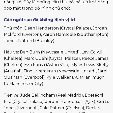
năng trẻ. Đây là những cầu thủ nổi bật có khả năng
góp mặt trong đội hình chủ chốt.
Các ngôi sao đã khẳng định vị trí
Thủ môn: Dean Henderson (Crystal Palace), Jordan
Pickford (Everton), Aaron Ramsdale (Southampton),
James Trafford (Burnley)
Hậu vệ: Dan Burn (Newcastle United), Levi Colwill
(Chelsea), Marc Guéhi (Crystal Palace), Reece James
(Chelsea), Ezri Konsa (Aston Villa), Myles Lewis-Skelly
(Arsenal), Tino Livramento (Newcastle United), Jarell
Quansah (Liverpool), Kyle Walker (AC Milan, mượn
từ Manchester City)
Tiền vệ: Jude Bellingham (Real Madrid), Eberechi
Eze (Crystal Palace), Jordan Henderson (Ajax), Curtis
Jones (Liverpool), Cole Palmer (Chelsea), Declan