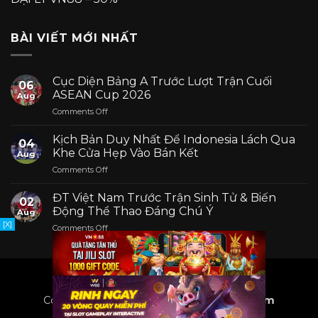
BÀI VIẾT MỚI NHẤT
Cục Diện Bảng A Trước Lượt Trận Cuối
06
ASEAN Cup 2026
Aug
on
Comments Off
Cục
Diện
Kịch Bản Duy Nhất Để Indonesia Lách Qua
04
Bảng
Khe Cửa Hẹp Vào Bán Kết
Aug
A
on
Comments Off
Trước
Kịch
Lượt
Bản
Trận
ĐT Việt Nam Trước Trận Sinh Tử & Biến
02
Duy
Cuối
Động Thể Thao Đáng Chú Ý
Aug
Nhất
ASEAN
[X]
on
Comments Off
Để
Cup
ĐT
Indonesia
2026
Việt
Lách
Nam
Qua
Trước
Khe
Trận
Cửa
Copyright 2024 ©
www.xemkeoonline.com
Sinh
Hẹp
Tử
Vào