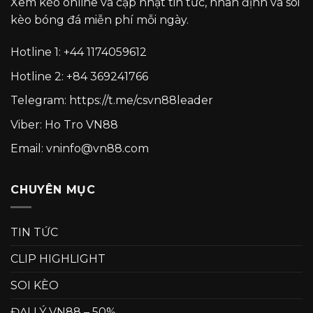
Xem kèo online và cập nhật tin tức, nhân định và soi
kèo bóng đá miễn phí mỗi ngày.
Hotline 1:
+44 1174059612
Hotline 2:
+84 369241766
Telegram:
https://t.me/csvn88leader
Viber: Ho Tro VN88
Email: vninfo@vn88.com
CHUYÊN MỤC
TIN TỨC
CLIP HIGHLIGHT
SOI KÈO
ĐẠI LÝ VN88 – 50%