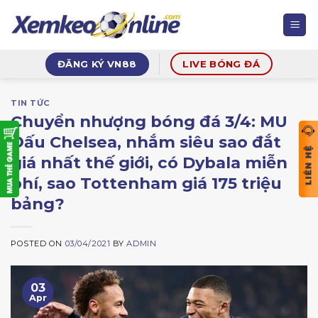
Skip
to
content
ĐĂNG KÝ VN88
LIVE BÓNG ĐÁ
TIN TỨC
Chuyển nhượng bóng đá 3/4: MU
Đấu Chelsea, nhắm siêu sao đắt
giá nhất thế giới, có Dybala miễn
phí, sao Tottenham giá 175 triệu
bảng?
POSTED ON
03/04/2021
BY
ADMIN
03
Apr