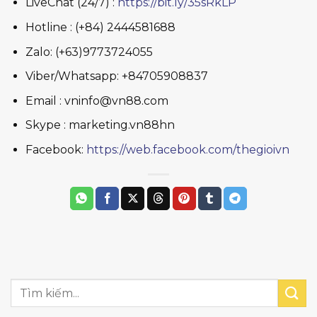
LiveChat (24/7) :
https://bit.ly/35sRkLP
Hotline : (+84) 2444581688
Zalo: (+63)9773724055
Viber/Whatsapp: +84705908837
Email : vninfo@vn88.com
Skype : marketing.vn88hn
Facebook:
https://web.facebook.com/thegioivn