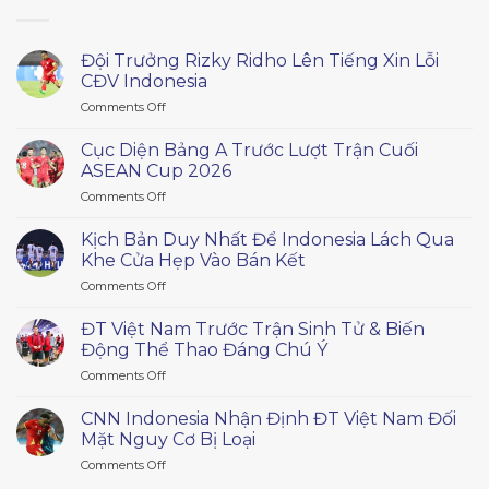
Đội Trưởng Rizky Ridho Lên Tiếng Xin Lỗi
CĐV Indonesia
on
Comments Off
Đội
Trưởng
Cục Diện Bảng A Trước Lượt Trận Cuối
Rizky
ASEAN Cup 2026
Ridho
on
Comments Off
Lên
Cục
Tiếng
Diện
Xin
Kịch Bản Duy Nhất Để Indonesia Lách Qua
Bảng
Lỗi
Khe Cửa Hẹp Vào Bán Kết
A
CĐV
on
Comments Off
Trước
Indonesia
Kịch
Lượt
Bản
Trận
ĐT Việt Nam Trước Trận Sinh Tử & Biến
Duy
Cuối
Động Thể Thao Đáng Chú Ý
Nhất
ASEAN
on
Comments Off
Để
Cup
ĐT
Indonesia
2026
Việt
Lách
CNN Indonesia Nhận Định ĐT Việt Nam Đối
Nam
Qua
Mặt Nguy Cơ Bị Loại
Trước
Khe
on
Comments Off
Trận
Cửa
CNN
Sinh
Hẹp