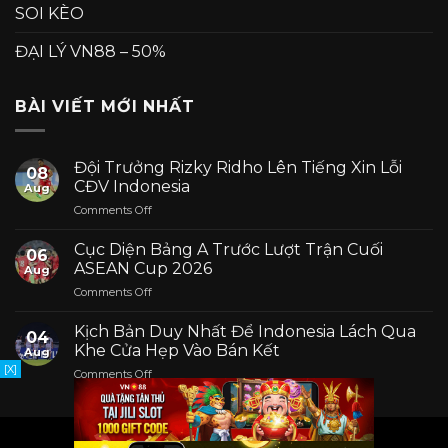
SOI KÈO
ĐẠI LÝ VN88 – 50%
BÀI VIẾT MỚI NHẤT
Đội Trưởng Rizky Ridho Lên Tiếng Xin Lỗi
08
CĐV Indonesia
Aug
on
Comments Off
Đội
Trưởng
Cục Diện Bảng A Trước Lượt Trận Cuối
06
Rizky
ASEAN Cup 2026
Aug
Ridho
on
Comments Off
Lên
Cục
Tiếng
Diện
Xin
Kịch Bản Duy Nhất Để Indonesia Lách Qua
04
Bảng
Lỗi
Khe Cửa Hẹp Vào Bán Kết
Aug
A
CĐV
[X]
on
Comments Off
Trước
Indonesia
Kịch
Lượt
Bản
Trận
Duy
Cuối
Nhất
ASEAN