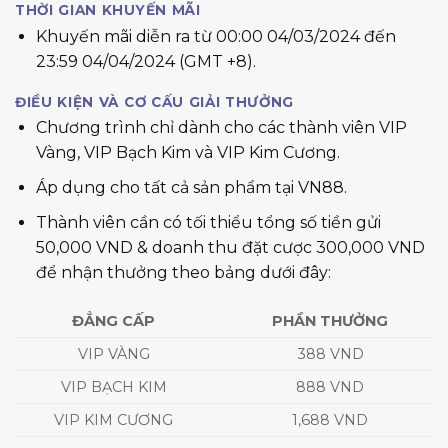
THỜI GIAN KHUYẾN MÃI
Khuyến mãi diễn ra từ 00:00 04/03/2024 đến
23:59 04/04/2024 (GMT +8).
ĐIỀU KIỆN VÀ CƠ CẤU GIẢI THƯỞNG
Chương trình chỉ dành cho các thành viên VIP
Vàng, VIP Bạch Kim và VIP Kim Cương.
Áp dụng cho tất cả sản phẩm tại VN88.
Thành viên cần có tối thiểu tổng số tiền gửi
50,000 VND & doanh thu đặt cược 300,000 VND
để nhận thưởng theo bảng dưới đây:
ĐẲNG CẤP
PHẦN THƯỞNG
VIP VÀNG
388 VND
VIP BẠCH KIM
888 VND
VIP KIM CƯƠNG
1,688 VND