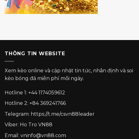
THÔNG TIN WEBSITE
Xem kèo online và cập nhật tin tức, nhân định và soi
kèo bóng đá miễn phí mỗi ngày.
Hotline 1:
+44 1174059612
Hotline 2:
+84 369241766
Telegram:
https://t.me/csvn88leader
Viber: Ho Tro VN88
Email: vninfo@vn88.com