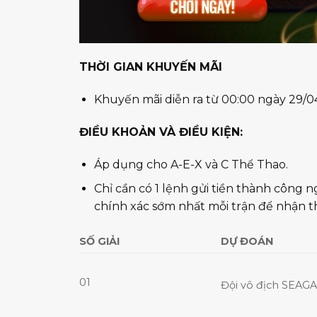
THỜI GIAN KHUYẾN MÃI
Khuyến mãi diễn ra từ 00:00 ngày 29/0
ĐIỀU KHOẢN VÀ ĐIỀU KIỆN:
Áp dụng cho A-E-X và C Thể Thao.
Chỉ cần có 1 lệnh gửi tiền thành công n
chính xác sớm nhất mỗi trận để nhận 
SỐ GIẢI
DỰ ĐOÁN
01
Đội vô địch SEAGA