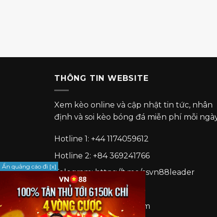
THÔNG TIN WEBSITE
Xem kèo online và cập nhật tin tức, nhân
định và soi kèo bóng đá miễn phí mỗi ngày
Hotline 1:
+44 1174059612
Hotline 2:
+84 369241766
Ẩn quảng cáo đi [x]
Telegram:
https://t.me/csvn88leader
Viber: Ho Tro VN88
Email: vninfo@vn88.com