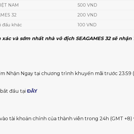
VIỆT NAM
500 VND
AMES 32
200 VND
ải đấu khác
100 VND
nh xác và sớm nhất nhà vô địch SEAGAMES 32 sẽ nhận 
bấm Nhận Ngay tại chương trình khuyến mãi trước 23:59
bắt đầu tại
ĐÂY
vào tài khoản chính của thành viên trong 24h (GMT +8)