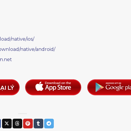
ad/native/ios/
ownload/native/android/
n.net