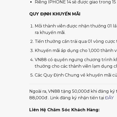
Riêng IPHONE 14 sẽ được giao trong 15
QUY ĐỊNH KHUYẾN MÃI
Mỗi thành viên được nhận thưởng 01 lần
ra khuyến mãi.
Tiền thưởng cần trải qua 01 vòng cược t
Khuyến mãi áp dụng cho 1,000 thành vi
VN88 có quyền ngưng chương trình khuyế
thưởng cho các thành viên lạm dụng c
Các Quy Định Chung về khuyến mãi c
Ngoài ra, VN88 tặng 50,000đ khi đăng ký
88,000đ . Link đăng ký nhận tiền tại
ĐÂY
Liên Hệ Chăm Sóc Khách Hàng: