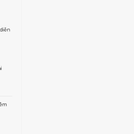
 diễn
i
hêm