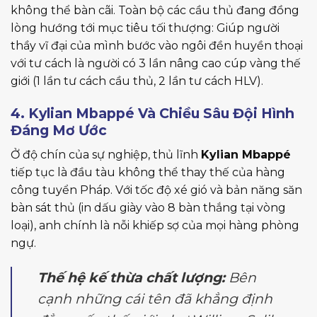
không thể bàn cãi. Toàn bộ các cầu thủ đang đồng
lòng hướng tới mục tiêu tối thượng: Giúp người
thầy vĩ đại của mình bước vào ngôi đền huyền thoại
với tư cách là người có 3 lần nâng cao cúp vàng thế
giới (1 lần tư cách cầu thủ, 2 lần tư cách HLV).
4. Kylian Mbappé Và Chiều Sâu Đội Hình
Đáng Mơ Ước
Ở độ chín của sự nghiệp, thủ lĩnh
Kylian Mbappé
tiếp tục là đầu tàu không thể thay thế của hàng
công tuyển Pháp. Với tốc độ xé gió và bản năng săn
bàn sát thủ (in dấu giày vào 8 bàn thắng tại vòng
loại), anh chính là nỗi khiếp sợ của mọi hàng phòng
ngự.
Thế hệ kế thừa chất lượng:
Bên
cạnh những cái tên đã khẳng định