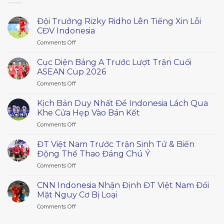
Đội Trưởng Rizky Ridho Lên Tiếng Xin Lỗi
CĐV Indonesia
on
Comments Off
Đội
Trưởng
Cục Diện Bảng A Trước Lượt Trận Cuối
Rizky
ASEAN Cup 2026
Ridho
on
Comments Off
Lên
Cục
Tiếng
Diện
Xin
Kịch Bản Duy Nhất Để Indonesia Lách Qua
Bảng
Lỗi
Khe Cửa Hẹp Vào Bán Kết
A
CĐV
on
Comments Off
Trước
Indonesia
Kịch
Lượt
Bản
Trận
ĐT Việt Nam Trước Trận Sinh Tử & Biến
Duy
Cuối
Động Thể Thao Đáng Chú Ý
Nhất
ASEAN
on
Comments Off
Để
Cup
ĐT
Indonesia
2026
Việt
Lách
CNN Indonesia Nhận Định ĐT Việt Nam Đối
Nam
Qua
Mặt Nguy Cơ Bị Loại
Trước
Khe
on
Comments Off
Trận
Cửa
CNN
Sinh
Hẹp
Indonesia