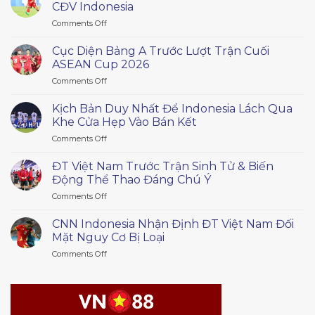
CĐV Indonesia
on
Comments Off
Đội
Trưởng
Cục Diện Bảng A Trước Lượt Trận Cuối
Rizky
ASEAN Cup 2026
Ridho
on
Comments Off
Lên
Cục
Tiếng
Diện
Xin
Kịch Bản Duy Nhất Để Indonesia Lách Qua
Bảng
Lỗi
Khe Cửa Hẹp Vào Bán Kết
A
CĐV
on
Comments Off
Trước
Indonesia
Kịch
Lượt
Bản
Trận
ĐT Việt Nam Trước Trận Sinh Tử & Biến
Duy
Cuối
Động Thể Thao Đáng Chú Ý
Nhất
ASEAN
on
Comments Off
Để
Cup
ĐT
Indonesia
2026
Việt
Lách
CNN Indonesia Nhận Định ĐT Việt Nam Đối
Nam
Qua
Mặt Nguy Cơ Bị Loại
Trước
Khe
on
Comments Off
Trận
Cửa
CNN
Sinh
Hẹp
Indonesia
Tử
Vào
Nhận
&
Bán
Định
Biến
Kết
ĐT