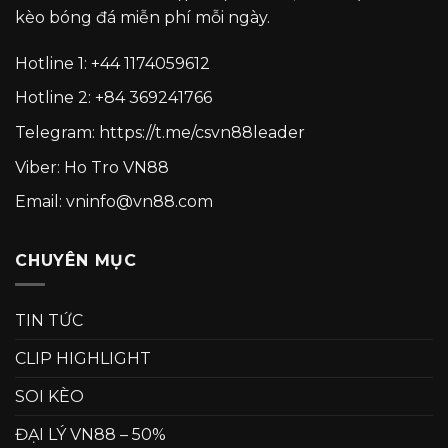
kèo bóng đá miễn phí mỗi ngày.
Hotline 1:
+44 1174059612
Hotline 2:
+84 369241766
Telegram:
https://t.me/csvn88leader
Viber: Ho Tro VN88
Email: vninfo@vn88.com
CHUYÊN MỤC
TIN TỨC
CLIP HIGHLIGHT
SOI KÈO
ĐẠI LÝ VN88 – 50%