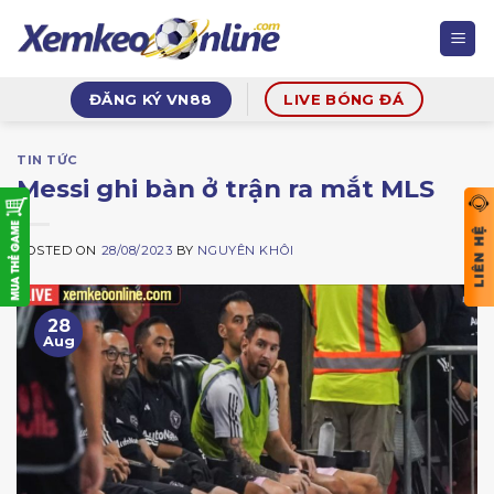
Skip
to
content
ĐĂNG KÝ VN88
LIVE BÓNG ĐÁ
TIN TỨC
Messi ghi bàn ở trận ra mắt MLS
POSTED ON
28/08/2023
BY
NGUYÊN KHÔI
28
Aug