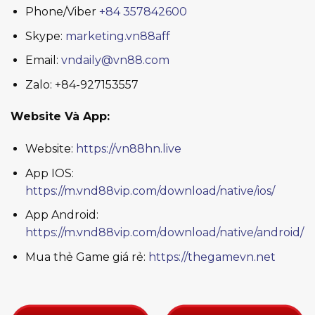
Phone/Viber
+84 357842600
Skype:
marketing.vn88aff
Email:
vndaily@vn88.com
Zalo: +84-927153557
Website Và App:
Website:
https://vn88hn.live
App IOS:
https://m.vnd88vip.com/download/native/ios/
App Android:
https://m.vnd88vip.com/download/native/android/
Mua thẻ Game giá rẻ:
https://thegamevn.net