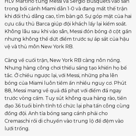
HLV Martino tung Messi và Sergio Busquets vào sân
trong bối cảnh Miami dẫn 1-0 và đang mất thế trận
khi đối thủ dâng cao, tìm bàn gỡ. Sự góp mặt của hai
cựu cầu thủ Barca giúp đội khách lấy lại kiểm soát.
Không lâu sau khi vào sân, Messi đón bóng ở cột gần
nhưng không thể dứt điểm trước sự áp sát của hậu
vệ và thủ môn New York RB.
Càng về cuối trận, New York RB càng nôn nóng.
Nhưng hàng công chơi thiếu sáng tạo khiến họ bế
tắc. Ở chiều ngược lại, với Messi, những pha lên
bóng của Miami luôn tiềm ẩn nhiều nguy cơ. Phút
88, Messi mang về quả đá phạt với điểm đá ngay
trước vòng cấm. Tuy sút không qua hàng rào, tiền
đạo 36 tuổi bình tĩnh tổ chức lại pha tấn công cùng
đồng đội. Anh tỉa bóng sang cánh phải cho
Cremaschi rồi di chuyển vào trung lộ để đệm vào
lưới trống.