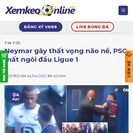
Skip
to
content
ĐĂNG KÝ VN88
LIVE BÓNG ĐÁ
TIN TỨC
Neymar gây thất vọng não nề, PSG
mất ngôi đầu Ligue 1
POSTED ON
04/04/2021
BY
ADMIN
04
Apr