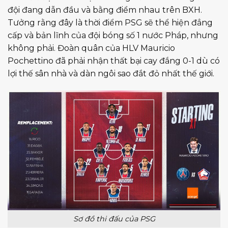
đội đang dẫn đầu và bằng điểm nhau trên BXH.
Tưởng rằng đây là thời điểm PSG sẽ thể hiện đẳng
cấp và bản lĩnh của đội bóng số 1 nước Pháp, nhưng
không phải. Đoàn quân của HLV Mauricio
Pochettino đã phải nhận thất bại cay đắng 0-1 dù có
lợi thế sân nhà và dàn ngôi sao đắt đỏ nhất thế giới.
Sơ đồ thi đấu của PSG