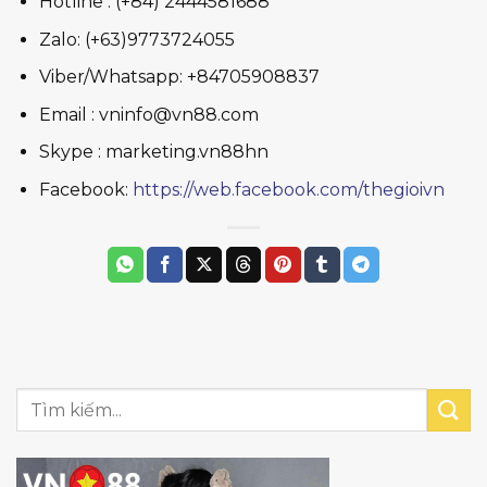
Hotline : (+84) 2444581688
Zalo: (+63)9773724055
Viber/Whatsapp: +84705908837
Email : vninfo@vn88.com
Skype : marketing.vn88hn
Facebook:
https://web.facebook.com/thegioivn