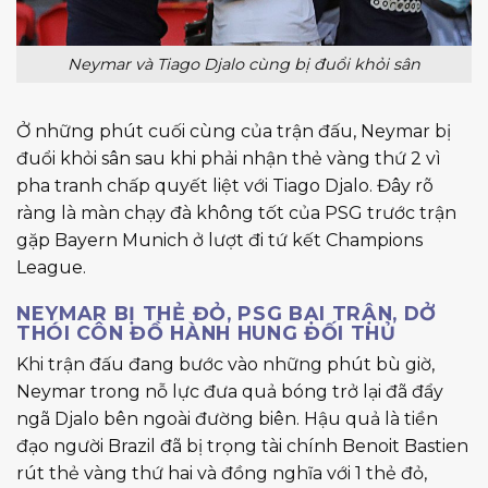
Neymar và Tiago Djalo cùng bị đuổi khỏi sân
Ở những phút cuối cùng của trận đấu, Neymar bị
đuổi khỏi sân sau khi phải nhận thẻ vàng thứ 2 vì
pha tranh chấp quyết liệt với Tiago Djalo. Đây rõ
ràng là màn chạy đà không tốt của PSG trước trận
gặp Bayern Munich ở lượt đi tứ kết Champions
League.
NEYMAR BỊ THẺ ĐỎ, PSG BẠI TRẬN, DỞ
THÓI CÔN ĐỒ HÀNH HUNG ĐỐI THỦ
Khi trận đấu đang bước vào những phút bù giờ,
Neymar trong nỗ lực đưa quả bóng trở lại đã đẩy
ngã Djalo bên ngoài đường biên. Hậu quả là tiền
đạo người Brazil đã bị trọng tài chính Benoit Bastien
rút thẻ vàng thứ hai và đồng nghĩa với 1 thẻ đỏ,