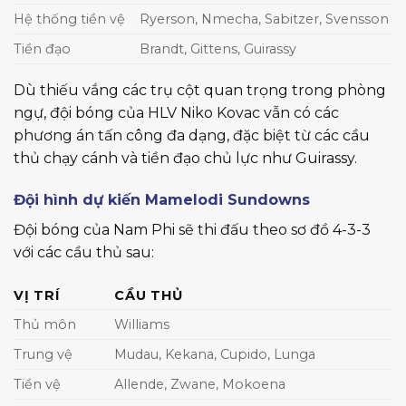
Hệ thống tiền vệ
Ryerson, Nmecha, Sabitzer, Svensson
Tiền đạo
Brandt, Gittens, Guirassy
Dù thiếu vắng các trụ cột quan trọng trong phòng
ngự, đội bóng của HLV Niko Kovac vẫn có các
phương án tấn công đa dạng, đặc biệt từ các cầu
thủ chạy cánh và tiền đạo chủ lực như Guirassy.
Đội hình dự kiến Mamelodi Sundowns
Đội bóng của Nam Phi sẽ thi đấu theo sơ đồ 4-3-3
với các cầu thủ sau:
VỊ TRÍ
CẦU THỦ
Thủ môn
Williams
Trung vệ
Mudau, Kekana, Cupido, Lunga
Tiền vệ
Allende, Zwane, Mokoena