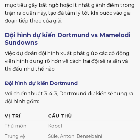
mục tiêu gây bất ngờ hoặc ít nhất giành điểm trong
trận ra quân này, tạo đà tâm lý tốt khi bước vào giai
đoạn tiếp theo của giải.
Đội hình dự kiến Dortmund vs Mamelodi
Sundowns
Việc dự đoán đội hình xuất phát giúp các cổ động
viên hình dung rõ hơn về cách hai đội sẽ ra sân và
thi đấu như thế nào.
Đội hình dự kiến Dortmund
Với chiến thuật 3-4-3, Dortmund dự kiến sẽ tung ra
đội hình gồm:
VỊ TRÍ
CẦU THỦ
Thủ môn
Kobel
Trung vệ
Süle, Anton, Bensebaini