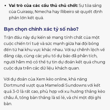
Vai trò của các cầu thủ chủ chốt:
Sự tỏa sáng
của Guirassy, Nmecha hay Ribeiro sẽ quyết định
phần lớn kết quả.
Bạn chọn chính xác tỷ số nào?
Trận đấu này dự kiến sẽ mang tính chất của một
cuộc chiến trí tuệ và sức mạnh giữa hai đội bóng
đến từ hai khu vực khác nhau. Với sự chênh lệch về
đẳng cấp, cùng các yếu tố dự báo đã phân tích,
người hâm mộ có thể tự tin dự đoán kết quả chung
cuộc dựa trên các dữ liệu khách quan.
Với dự đoán của Xem kèo online, khả năng
Dortmund vượt qua Mamelodi Sundowns với kết
quả 3-0 là rất cao, phù hợp với xu hướng thắng kèo
châu Á, tổng bàn thắng là số lẻ, và chỉ một đội ghi
bàn.