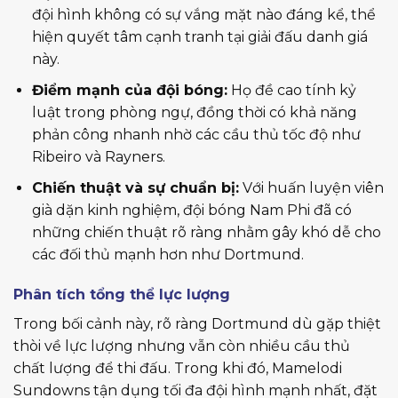
đội hình không có sự vắng mặt nào đáng kể, thể
hiện quyết tâm cạnh tranh tại giải đấu danh giá
này.
Điểm mạnh của đội bóng:
Họ đề cao tính kỷ
luật trong phòng ngự, đồng thời có khả năng
phản công nhanh nhờ các cầu thủ tốc độ như
Ribeiro và Rayners.
Chiến thuật và sự chuẩn bị:
Với huấn luyện viên
già dặn kinh nghiệm, đội bóng Nam Phi đã có
những chiến thuật rõ ràng nhằm gây khó dễ cho
các đối thủ mạnh hơn như Dortmund.
Phân tích tổng thể lực lượng
Trong bối cảnh này, rõ ràng Dortmund dù gặp thiệt
thòi về lực lượng nhưng vẫn còn nhiều cầu thủ
chất lượng để thi đấu. Trong khi đó, Mamelodi
Sundowns tận dụng tối đa đội hình mạnh nhất, đặt