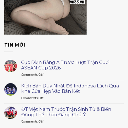
TIN MỚI
Cục Diện Bảng A Trước Lượt Trận Cuối
ASEAN Cup 2026
on
Comments Off
Cục
Diện
Kịch Bản Duy Nhất Để Indonesia Lách Qua
Bảng
Khe Cửa Hẹp Vào Bán Kết
A
on
Comments Off
Trước
Kịch
Lượt
Bản
Trận
ĐT Việt Nam Trước Trận Sinh Tử & Biến
Duy
Cuối
Động Thể Thao Đáng Chú Ý
Nhất
ASEAN
on
Comments Off
Để
Cup
ĐT
Indonesia
2026