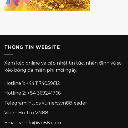
THÔNG TIN WEBSITE
Xem kèo online và cập nhật tin tức, nhân định và soi
kèo bóng đá miễn phí mỗi ngày.
Hotline 1:
+44 1174059612
Hotline 2:
+84 369241766
Telegram:
https://t.me/csvn88leader
Viber: Ho Tro VN88
Email: vninfo@vn88.com