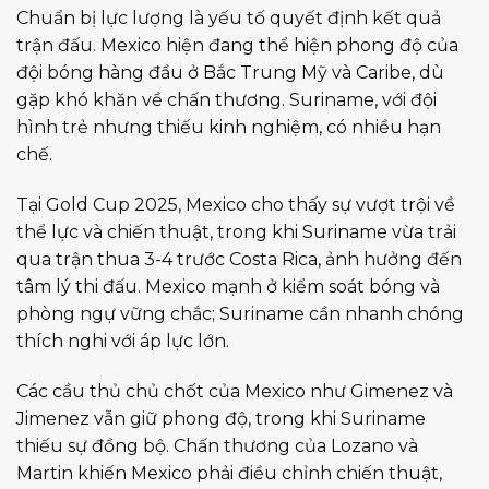
Chuẩn bị lực lượng là yếu tố quyết định kết quả
trận đấu. Mexico hiện đang thể hiện phong độ của
đội bóng hàng đầu ở Bắc Trung Mỹ và Caribe, dù
gặp khó khăn về chấn thương. Suriname, với đội
hình trẻ nhưng thiếu kinh nghiệm, có nhiều hạn
chế.
Tại Gold Cup 2025, Mexico cho thấy sự vượt trội về
thể lực và chiến thuật, trong khi Suriname vừa trải
qua trận thua 3-4 trước Costa Rica, ảnh hưởng đến
tâm lý thi đấu. Mexico mạnh ở kiểm soát bóng và
phòng ngự vững chắc; Suriname cần nhanh chóng
thích nghi với áp lực lớn.
Các cầu thủ chủ chốt của Mexico như Gimenez và
Jimenez vẫn giữ phong độ, trong khi Suriname
thiếu sự đồng bộ. Chấn thương của Lozano và
Martin khiến Mexico phải điều chỉnh chiến thuật,