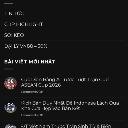
TIN TỨC
CLIP HIGHLIGHT
SOI KÈO
ĐẠI LÝ VN88 – 50%
BÀI VIẾT MỚI NHẤT
Cục Diện Bảng A Trước Lượt Trận Cuối
06
ASEAN Cup 2026
Aug
on
Comments Off
Cục
Diện
Kịch Bản Duy Nhất Để Indonesia Lách Qua
04
Bảng
Khe Cửa Hẹp Vào Bán Kết
Aug
A
on
Comments Off
Trước
Kịch
Lượt
Bản
Trận
ĐT Việt Nam Trước Trận Sinh Tử & Biến