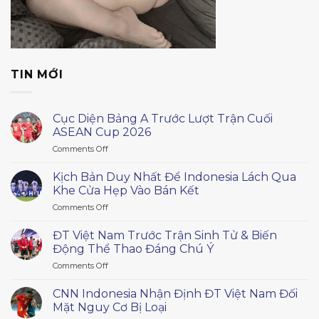
TIN MỚI
Cục Diện Bảng A Trước Lượt Trận Cuối
ASEAN Cup 2026
on
Comments Off
Cục
Diện
Kịch Bản Duy Nhất Để Indonesia Lách Qua
Bảng
Khe Cửa Hẹp Vào Bán Kết
A
on
Comments Off
Trước
Kịch
Lượt
Bản
Trận
ĐT Việt Nam Trước Trận Sinh Tử & Biến
Duy
Cuối
Động Thể Thao Đáng Chú Ý
Nhất
ASEAN
on
Comments Off
Để
Cup
ĐT
Indonesia
2026
Việt
Lách
CNN Indonesia Nhận Định ĐT Việt Nam Đối
Nam
Qua
Mặt Nguy Cơ Bị Loại
Trước
Khe