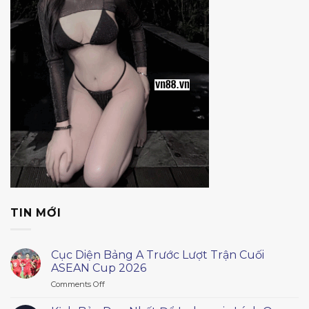
TIN MỚI
Cục Diện Bảng A Trước Lượt Trận Cuối
ASEAN Cup 2026
on
Comments Off
Cục
Diện