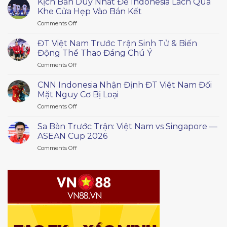
Kịch Bản Duy Nhất Để Indonesia Lách Qua
Bảng
Khe Cửa Hẹp Vào Bán Kết
A
on
Comments Off
Trước
Kịch
Lượt
Bản
Trận
ĐT Việt Nam Trước Trận Sinh Tử & Biến
Duy
Cuối
Động Thể Thao Đáng Chú Ý
Nhất
ASEAN
on
Comments Off
Để
Cup
ĐT
Indonesia
2026
Việt
Lách
CNN Indonesia Nhận Định ĐT Việt Nam Đối
Nam
Qua
Mặt Nguy Cơ Bị Loại
Trước
Khe
on
Comments Off
Trận
Cửa
CNN
Sinh
Hẹp
Indonesia
Tử
Sa Bàn Trước Trận: Việt Nam vs Singapore —
Vào
Nhận
&
ASEAN Cup 2026
Bán
Định
Biến
Kết
on
Comments Off
ĐT
Động
Sa
Việt
Thể
Bàn
Nam
Thao
Trước
Đối
Đáng
Trận:
Mặt
Chú
Việt
Nguy
Ý
Nam
Cơ
vs
Bị
Singapore
Loại
—