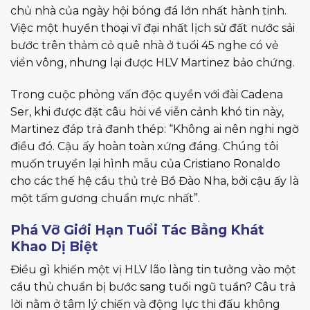
chủ nhà của ngày hội bóng đá lớn nhất hành tinh.
Việc một huyền thoại vĩ đại nhất lịch sử đất nước sải
bước trên thảm cỏ quê nhà ở tuổi 45 nghe có vẻ
viển vông, nhưng lại được HLV Martinez bảo chứng.
Trong cuộc phỏng vấn độc quyền với đài Cadena
Ser, khi được đặt câu hỏi về viễn cảnh khó tin này,
Martinez đáp trả đanh thép: “Không ai nên nghi ngờ
điều đó. Cậu ấy hoàn toàn xứng đáng. Chúng tôi
muốn truyền lại hình mẫu của Cristiano Ronaldo
cho các thế hệ cầu thủ trẻ Bồ Đào Nha, bởi cậu ấy là
một tấm gương chuẩn mực nhất”.
Phá Vỡ Giới Hạn Tuổi Tác Bằng Khát
Khao Dị Biệt
Điều gì khiến một vị HLV lão làng tin tưởng vào một
cầu thủ chuẩn bị bước sang tuổi ngũ tuần? Câu trả
lời nằm ở tâm lý chiến và động lực thi đấu không