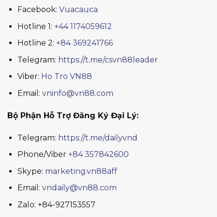
Facebook:
Vuacauca
Hotline 1:
+44 1174059612
Hotline 2:
+84 369241766
Telegram:
https://t.me/csvn88leader
Viber:
Ho Tro VN88
Email:
vninfo@vn88.com
Bộ Phận Hỗ Trợ Đăng Ký Đại Lý:
Telegram:
https://t.me/dailyvnd
Phone/Viber
+84 357842600
Skype:
marketing.vn88aff
Email:
vndaily@vn88.com
Zalo: +84-927153557