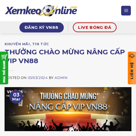
Skip
to
content
ĐĂNG KÝ VN88
LIVE BÓNG ĐÁ
KHUYẾN MÃI
,
TIN TỨC
THƯỞNG CHÀO MỪNG NÂNG CẤP
VIP VN88
POSTED ON
03/03/2024
BY
ADMIN
03
Mar