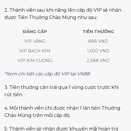
2. Thành viên sau khi nâng lên cấp độ VIP sẽ nhận
được Tiền Thưởng Chào Mừng như sau:
ĐẲNG CẤP
TIỀN THƯỞNG
VIP VÀNG
888 VND
VIP BẠCH KIM
1,600 VND
VIP KIM CƯƠNG
2,388 VND
*Xem chi tiết các cấp độ VIP tại VN88
3. Tiền thưởng cần trải qua 1 vòng cược trước khi
rút tiền.
4. Mỗi thành viên chỉ được nhận 1 lần tiền Thưởng
Chào Mừng trên mỗi cấp độ.
5. Thành viên sẽ nhận được khuyến mãi hoàn trả