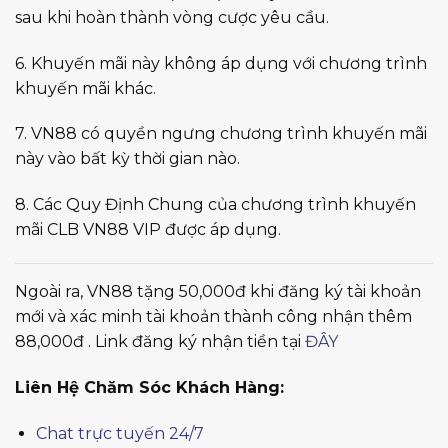
sau khi hoàn thành vòng cược yêu cầu.
6. Khuyến mãi này không áp dụng với chương trình
khuyến mãi khác.
7. VN88 có quyền ngưng chương trình khuyến mãi
này vào bất kỳ thời gian nào.
8. Các Quy Định Chung của chương trình khuyến
mãi CLB VN88 VIP được áp dụng.
Ngoài ra, VN88 tặng 50,000đ khi đăng ký tài khoản
mới và xác minh tài khoản thành công nhận thêm
88,000đ . Link đăng ký nhận tiền tại
ĐÂY
Liên Hệ Chăm Sóc Khách Hàng:
Chat trực tuyến 24/7