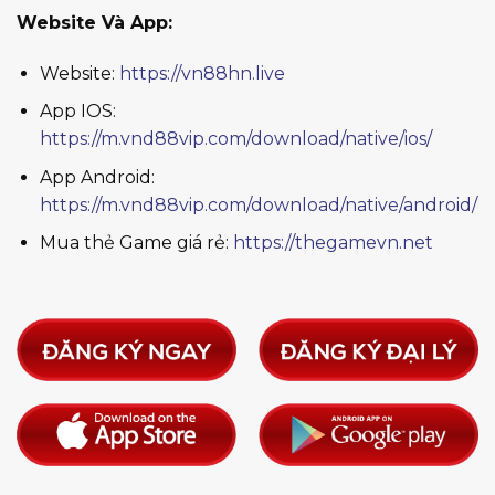
Website Và App:
Website:
https://vn88hn.live
App IOS:
https://m.vnd88vip.com/download/native/ios/
App Android:
https://m.vnd88vip.com/download/native/android/
Mua thẻ Game giá rẻ:
https://thegamevn.net