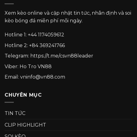
Xem kèo online và cập nhật tin tức, nhân định và soi
kèo bóng đá miễn phí mỗi ngày.
Hotline 1:
+44 1174059612
Hotline 2:
+84 369241766
Telegram:
https://t.me/csvn88leader
Viber: Ho Tro VN88
Email: vninfo@vn88.com
CHUYÊN MỤC
TIN TỨC
CLIP HIGHLIGHT
SOI KÈO