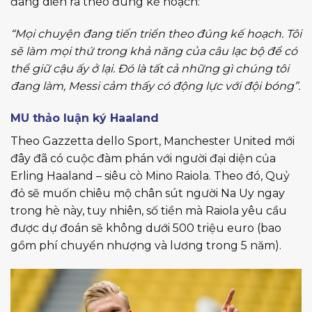
đang diễn ra theo đúng kế hoạch:
“Mọi chuyện đang tiến triển theo đúng kế hoạch. Tôi
sẽ làm mọi thứ trong khả năng của câu lạc bộ để có
thể giữ cậu ấy ở lại. Đó là tất cả những gì chúng tôi
đang làm, Messi cảm thấy có động lực với đội bóng”.
MU thảo luận ký Haaland
Theo Gazzetta dello Sport, Manchester United mới
đây đã có cuộc đàm phán với người đại diện của
Erling Haaland – siêu cò Mino Raiola. Theo đó, Quỷ
đỏ sẽ muốn chiêu mộ chân sút người Na Uy ngay
trong hè này, tuy nhiên, số tiền mà Raiola yêu cầu
được dự đoán sẽ không dưới 500 triệu euro (bao
gồm phí chuyển nhượng và lương trong 5 năm).