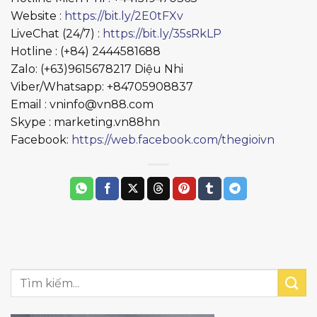
Website :
https://bit.ly/2E0tFXv
LiveChat (24/7) :
https://bit.ly/35sRkLP
Hotline : (+84) 2444581688
Zalo: (+63)9615678217 Diệu Nhi
Viber/Whatsapp: +84705908837
Email : vninfo@vn88.com
Skype : marketing.vn88hn
Facebook:
https://web.facebook.com/thegioivn