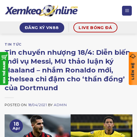
Skip
to
content
ĐĂNG KÝ VN88
LIVE BÓNG ĐÁ
TIN TỨC
Tin chuyển nhượng 18/4: Diễn biến
mới vụ Messi, MU thảo luận ký
Haaland – nhắm Ronaldo mới,
Chelsea chi đậm cho ‘thần đồng’
của Dortmund
POSTED ON
18/04/2021
BY
ADMIN
18
Apr