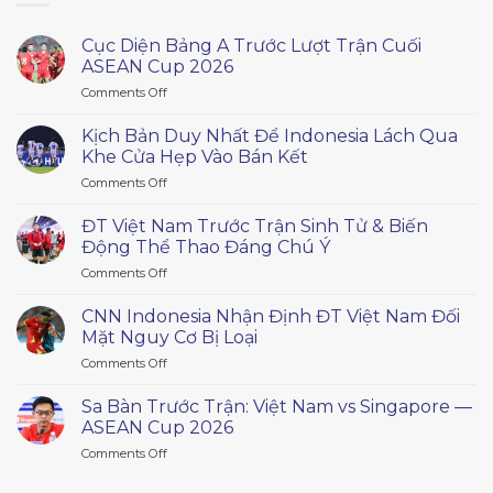
Cục Diện Bảng A Trước Lượt Trận Cuối
ASEAN Cup 2026
on
Comments Off
Cục
Diện
Kịch Bản Duy Nhất Để Indonesia Lách Qua
Bảng
Khe Cửa Hẹp Vào Bán Kết
A
on
Comments Off
Trước
Kịch
Lượt
Bản
Trận
ĐT Việt Nam Trước Trận Sinh Tử & Biến
Duy
Cuối
Động Thể Thao Đáng Chú Ý
Nhất
ASEAN
on
Comments Off
Để
Cup
ĐT
Indonesia
2026
Việt
Lách
CNN Indonesia Nhận Định ĐT Việt Nam Đối
Nam
Qua
Mặt Nguy Cơ Bị Loại
Trước
Khe
on
Comments Off
Trận
Cửa
CNN
Sinh
Hẹp
Indonesia
Tử
Sa Bàn Trước Trận: Việt Nam vs Singapore —
Vào
Nhận
&
ASEAN Cup 2026
Bán
Định
Biến
Kết
on
Comments Off
ĐT
Động
Sa
Việt
Thể
Bàn
Nam