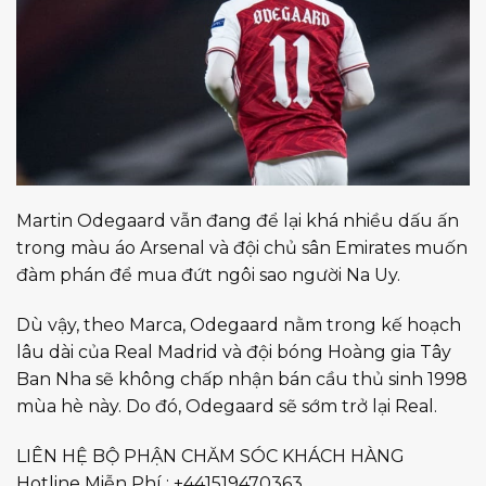
Martin Odegaard vẫn đang để lại khá nhiều dấu ấn
trong màu áo Arsenal và đội chủ sân Emirates muốn
đàm phán để mua đứt ngôi sao người Na Uy.
Dù vậy, theo Marca, Odegaard nằm trong kế hoạch
lâu dài của Real Madrid và đội bóng Hoàng gia Tây
Ban Nha sẽ không chấp nhận bán cầu thủ sinh 1998
mùa hè này. Do đó, Odegaard sẽ sớm trở lại Real.
LIÊN HỆ BỘ PHẬN CHĂM SÓC KHÁCH HÀNG
Hotline Miễn Phí : +441519470363