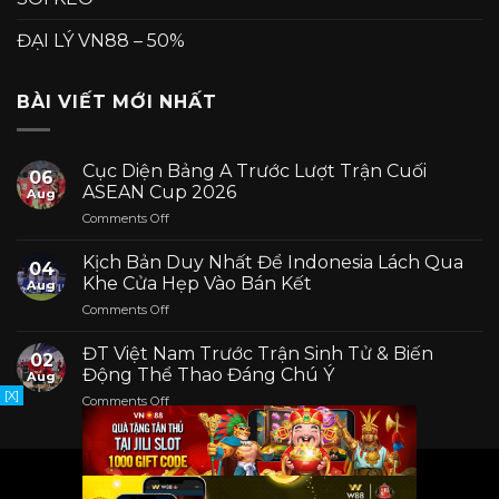
ĐẠI LÝ VN88 – 50%
BÀI VIẾT MỚI NHẤT
Cục Diện Bảng A Trước Lượt Trận Cuối
06
ASEAN Cup 2026
Aug
on
Comments Off
Cục
Diện
Kịch Bản Duy Nhất Để Indonesia Lách Qua
04
Bảng
Khe Cửa Hẹp Vào Bán Kết
Aug
A
on
Comments Off
Trước
Kịch
Lượt
Bản
Trận
ĐT Việt Nam Trước Trận Sinh Tử & Biến
02
Duy
Cuối
Động Thể Thao Đáng Chú Ý
Aug
Nhất
ASEAN
[X]
on
Comments Off
Để
Cup
ĐT
Indonesia
2026
Việt
Lách
Nam
Qua
Trước
Khe
Trận
Cửa