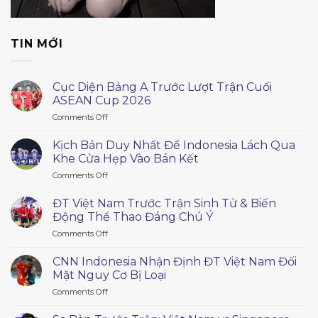
TIN MỚI
Cục Diện Bảng A Trước Lượt Trận Cuối
ASEAN Cup 2026
on
Comments Off
Cục
Diện
Kịch Bản Duy Nhất Để Indonesia Lách Qua
Bảng
Khe Cửa Hẹp Vào Bán Kết
A
on
Comments Off
Trước
Kịch
Lượt
Bản
Trận
ĐT Việt Nam Trước Trận Sinh Tử & Biến
Duy
Cuối
Động Thể Thao Đáng Chú Ý
Nhất
ASEAN
on
Comments Off
Để
Cup
ĐT
Indonesia
2026
Việt
Lách
CNN Indonesia Nhận Định ĐT Việt Nam Đối
Nam
Qua
Mặt Nguy Cơ Bị Loại
Trước
Khe
on
Comments Off
Trận
Cửa
CNN
Sinh
Hẹp
Indonesia
Tử