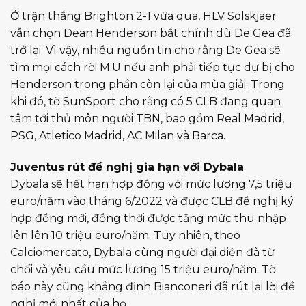
Ở trận thắng Brighton 2-1 vừa qua, HLV Solskjaer
vẫn chọn Dean Henderson bắt chính dù De Gea đã
trở lại. Vì vậy, nhiều nguồn tin cho rằng De Gea sẽ
tìm mọi cách rời M.U nếu anh phải tiếp tục dự bị cho
Henderson trong phần còn lại của mùa giải. Trong
khi đó, tờ SunSport cho rằng có 5 CLB đang quan
tâm tới thủ môn người TBN, bao gồm Real Madrid,
PSG, Atletico Madrid, AC Milan và Barca.
Juventus
rút đề nghị gia hạn với Dybala
Dybala sẽ hết hạn hợp đồng với mức lương 7,5 triệu
euro/năm vào tháng 6/2022 và được CLB đề nghị ký
hợp đồng mới, đồng thời được tăng mức thu nhập
lên lên 10 triệu euro/năm. Tuy nhiên, theo
Calciomercato, Dybala cùng người đại diện đã từ
chối và yêu cầu mức lương 15 triệu euro/năm. Tờ
báo này cũng khẳng định Bianconeri đã rút lại lời đề
nghị mới nhất của họ.