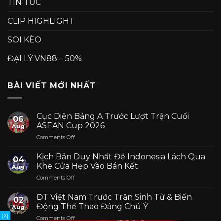
TIN TỨC
CLIP HIGHLIGHT
SOI KÈO
ĐẠI LÝ VN88 – 50%
BÀI VIẾT MỚI NHẤT
Cục Diện Bảng A Trước Lượt Trận Cuối
06
ASEAN Cup 2026
Aug
on
Comments Off
Cục
Diện
Kịch Bản Duy Nhất Để Indonesia Lách Qua
04
Bảng
Khe Cửa Hẹp Vào Bán Kết
Aug
A
on
Comments Off
Trước
Kịch
Lượt
Bản
Trận
ĐT Việt Nam Trước Trận Sinh Tử & Biến
02
Duy
Cuối
Động Thể Thao Đáng Chú Ý
Aug
Nhất
ASEAN
[X]
on
Comments Off
Để
Cup