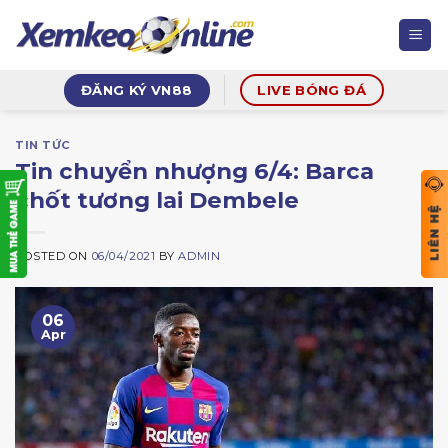
Skip
to
content
ĐĂNG KÝ VN88
LIVE BÓNG ĐÁ
TIN TỨC
Tin chuyển nhượng 6/4: Barca
chốt tương lai Dembele
POSTED ON
06/04/2021
BY
ADMIN
06
Apr