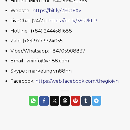
Hotline Miễn Phí : +441519470363
Website :
https://bit.ly/2E0tFXv
LiveChat (24/7) :
https://bit.ly/35sRkLP
Hotline : (+84) 2444581688
Zalo: (+63)9773724055
Viber/Whatsapp: +84705908837
Email : vninfo@vn88.com
Skype : marketing.vn88hn
Facebook:
https://web.facebook.com/thegioivn