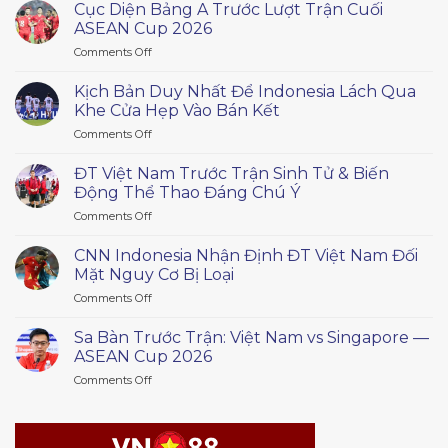
Cục Diện Bảng A Trước Lượt Trận Cuối
ASEAN Cup 2026
on
Comments Off
Cục
Diện
Kịch Bản Duy Nhất Để Indonesia Lách Qua
Bảng
Khe Cửa Hẹp Vào Bán Kết
A
on
Comments Off
Trước
Kịch
Lượt
Bản
Trận
ĐT Việt Nam Trước Trận Sinh Tử & Biến
Duy
Cuối
Động Thể Thao Đáng Chú Ý
Nhất
ASEAN
on
Comments Off
Để
Cup
ĐT
Indonesia
2026
Việt
Lách
CNN Indonesia Nhận Định ĐT Việt Nam Đối
Nam
Qua
Mặt Nguy Cơ Bị Loại
Trước
Khe
on
Comments Off
Trận
Cửa
CNN
Sinh
Hẹp
Indonesia
Tử
Sa Bàn Trước Trận: Việt Nam vs Singapore —
Vào
Nhận
&
ASEAN Cup 2026
Bán
Định
Biến
Kết
on
Comments Off
ĐT
Động
Sa
Việt
Thể
Bàn
Nam
Thao
Trước
Đối
Đáng
Trận: