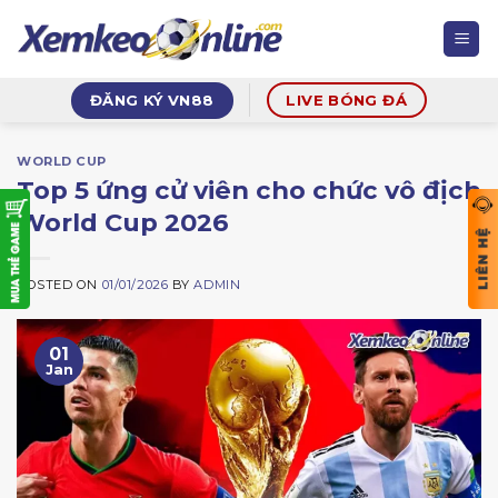
Skip
to
content
ĐĂNG KÝ VN88
LIVE BÓNG ĐÁ
WORLD CUP
Top 5 ứng cử viên cho chức vô địch
World Cup 2026
POSTED ON
01/01/2026
BY
ADMIN
01
Jan