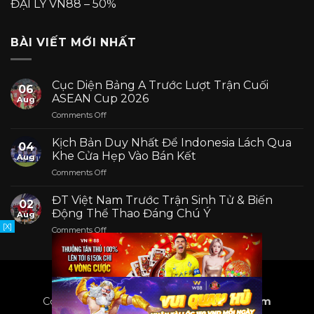
ĐẠI LÝ VN88 – 50%
BÀI VIẾT MỚI NHẤT
Cục Diện Bảng A Trước Lượt Trận Cuối
06
ASEAN Cup 2026
Aug
on
Comments Off
Cục
Diện
Kịch Bản Duy Nhất Để Indonesia Lách Qua
04
Bảng
Khe Cửa Hẹp Vào Bán Kết
Aug
A
on
Comments Off
Trước
Kịch
Lượt
Bản
Trận
ĐT Việt Nam Trước Trận Sinh Tử & Biến
02
Duy
Cuối
Động Thể Thao Đáng Chú Ý
Aug
Nhất
ASEAN
[X]
on
Comments Off
Để
Cup
ĐT
Indonesia
2026
Việt
Lách
Nam
Qua
Trước
Khe
Trận
Cửa
Copyright 2024 ©
www.xemkeoonline.com
Sinh
Hẹp
Tử