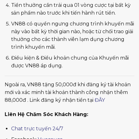
Tiền thưởng cần trải qua 01 vòng cược tại bất kỳ
sản phẩm nào trước khi tiến hành rút tiền.
VN88 có quyền ngưng chương trình khuyến mãi
này vào bất kỳ thời gian nào, hoặc từ chối trao giải
thưởng cho các thành viên lạm dụng chương
trình khuyến mãi.
Điều kiện & Điều khoản chung của Khuyến mãi
được VN88 áp dụng.
Ngoài ra, VN88 tặng 50,000đ khi đăng ký tài khoản
mới và xác minh tài khoản thành công nhận thêm
88,000đ . Link đăng ký nhận tiền tại
ĐÂY
Liên Hệ Chăm Sóc Khách Hàng:
Chat trực tuyến 24/7