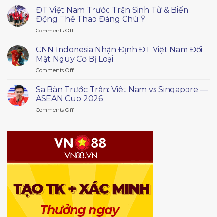
Lượt
Bản
Trận
ĐT Việt Nam Trước Trận Sinh Tử & Biến
Duy
Cuối
Động Thể Thao Đáng Chú Ý
Nhất
ASEAN
on
Comments Off
Để
Cup
ĐT
Indonesia
2026
Việt
Lách
CNN Indonesia Nhận Định ĐT Việt Nam Đối
Nam
Qua
Mặt Nguy Cơ Bị Loại
Trước
Khe
on
Comments Off
Trận
Cửa
CNN
Sinh
Hẹp
Indonesia
Tử
Sa Bàn Trước Trận: Việt Nam vs Singapore —
Vào
Nhận
&
ASEAN Cup 2026
Bán
Định
Biến
Kết
on
Comments Off
ĐT
Động
Sa
Việt
Thể
Bàn
Nam
Thao
Trước
Đối
Đáng
Trận:
Mặt
Chú
Việt
Nguy
Ý
Nam
Cơ
vs
Bị
Singapore
Loại
—
ASEAN
Cup
2026