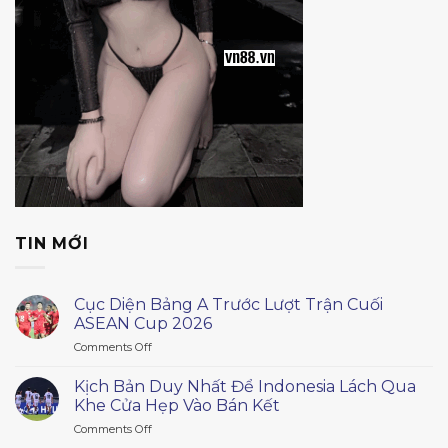
TIN MỚI
Cục Diện Bảng A Trước Lượt Trận Cuối
ASEAN Cup 2026
on
Comments Off
Cục
Diện
Kịch Bản Duy Nhất Để Indonesia Lách Qua
Bảng
Khe Cửa Hẹp Vào Bán Kết
A
on
Comments Off
Trước
Kịch